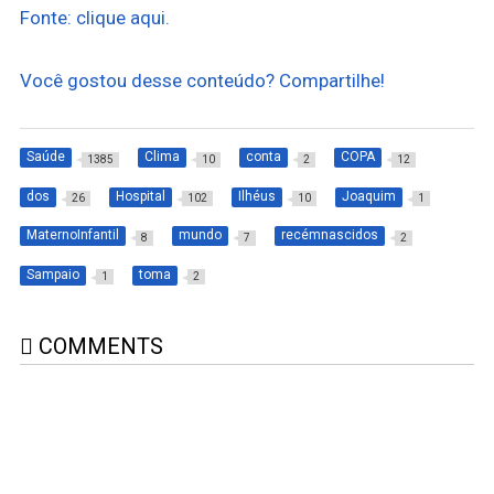
Fonte: clique aqui.
Você gostou desse conteúdo? Compartilhe!
Saúde
Clima
conta
COPA
1385
10
2
12
dos
Hospital
Ilhéus
Joaquim
26
102
10
1
MaternoInfantil
mundo
recémnascidos
8
7
2
Sampaio
toma
1
2
COMMENTS