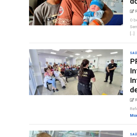
do
O be
Serr
[...]
SA
P
In
In
de
Refe
Mo
SA