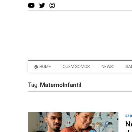
🏠 HOME
QUEM SOMOS
NEWS!
SA
Tag:
MaternoInfantil
SA
N