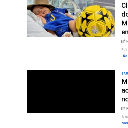
C
d
Ma
em
Falt
Re
SA
Ma
ac
no
A sa
Mo