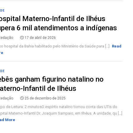
ÚDE
spital Materno-Infantil de Ilhéus
pera 6 mil atendimentos a indígenas
Redação
17 de abril de 2026
o hospital da Bahia habilitado pelo Ministério da Saúde para [...]
Read
re
ÚDE
bês ganham figurino natalino no
terno-Infantil de Ilhéus
Redação
25 de dezembro de 2025
po de Leitura: 2 minutosO espírito natalino tomou conta das UTIs do
ital Materno-Infantil Dr. Joaquim Sampaio, em Ilhéus. A unidade, qu [...]
ad More