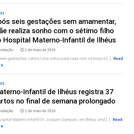
ÚDE
pós seis gestações sem amamentar,
e realiza sonho com o sétimo filho
 Hospital Materno-Infantil de Ilhéus
Redação
2 de maio de 2026
seis gestações, Letícia Lima voltou para casa com os braços [...]
Read
re
ÚDE
terno-Infantil de Ilhéus registra 37
rtos no final de semana prolongado
Redação
2 de maio de 2026
spital Materno-Infantil Dr. Joaquim Sampaio, em Ilhéus, unid [...]
Read
re