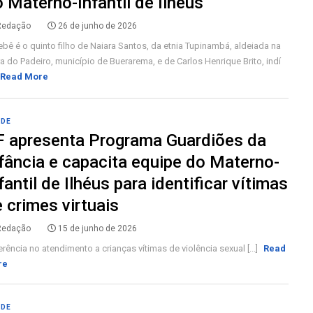
 Materno-Infantil de Ilhéus
Redação
26 de junho de 2026
bê é o quinto filho de Naiara Santos, da etnia Tupinambá, aldeiada na
a do Padeiro, município de Buerarema, e de Carlos Henrique Brito, indí
Read More
ÚDE
F apresenta Programa Guardiões da
fância e capacita equipe do Materno-
fantil de Ilhéus para identificar vítimas
 crimes virtuais
Redação
15 de junho de 2026
rência no atendimento a crianças vítimas de violência sexual [...]
Read
re
ÚDE