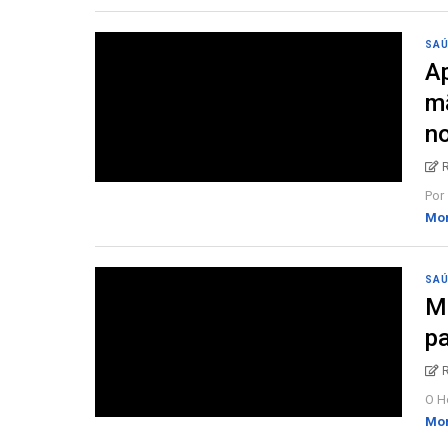
SA
A
mã
no
Por 
Mo
SA
Ma
pa
O Ho
Mo