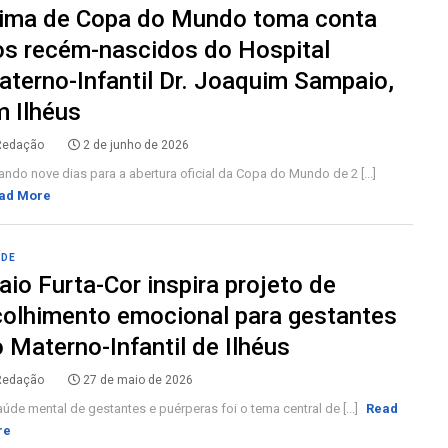
lima de Copa do Mundo toma conta
os recém-nascidos do Hospital
terno-Infantil Dr. Joaquim Sampaio,
 Ilhéus
Redação
2 de junho de 2026
ando nove dias para a abertura oficial da Copa do Mundo de 2 [...]
ad More
ÚDE
io Furta-Cor inspira projeto de
olhimento emocional para gestantes
 Materno-Infantil de Ilhéus
Redação
27 de maio de 2026
úde mental de gestantes e puérperas foi o tema central de [...]
Read
re