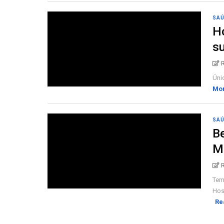
SA
Ho
su
Únic
Mo
SA
Be
Ma
Tem
Hosp
Re