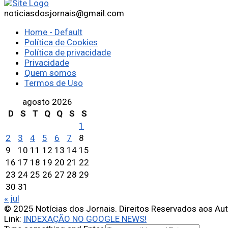
noticiasdosjornais@gmail.com
Home - Default
Política de Cookies
Política de privacidade
Privacidade
Quem somos
Termos de Uso
agosto 2026
D
S
T
Q
Q
S
S
1
2
3
4
5
6
7
8
9
10
11
12
13
14
15
16
17
18
19
20
21
22
23
24
25
26
27
28
29
30
31
« jul
© 2025 Notícias dos Jornais. Direitos Reservados aos Au
Link:
INDEXAÇÃO NO GOOGLE NEWS!