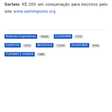
Sorteio:
R$ 200 em consumação para inscritos pelo
site:
www.semimposto.org
Notícias Corporativas
ECONOMIA
18026
7173
EVENTOS
NEGÓCIOS
SOCIEDADE
1513
11319
4124
TURISMO E VIAGEM
1089