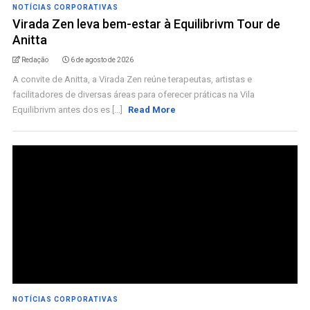
NOTÍCIAS CORPORATIVAS
Virada Zen leva bem-estar à Equilibrivm Tour de
Anitta
Redação
6 de agosto de 2026
A convite de Anitta, a Virada Zen reúne terapeutas, artistas e
facilitadores de diversas áreas para oferecer práticas na Vila
Equilibrivm antes dos es [...]
Read More
NOTÍCIAS CORPORATIVAS