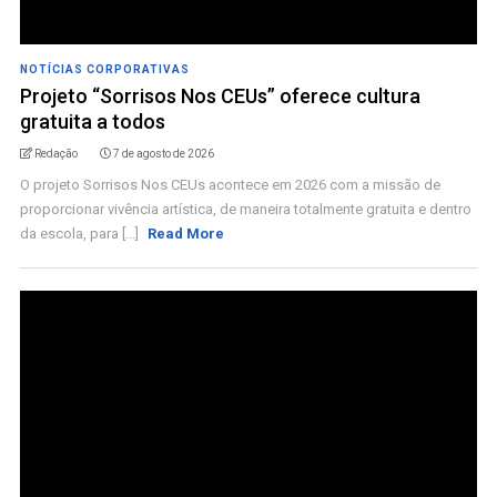
NOTÍCIAS CORPORATIVAS
Projeto “Sorrisos Nos CEUs” oferece cultura
gratuita a todos
Redação
7 de agosto de 2026
O projeto Sorrisos Nos CEUs acontece em 2026 com a missão de
proporcionar vivência artística, de maneira totalmente gratuita e dentro
da escola, para [...]
Read More