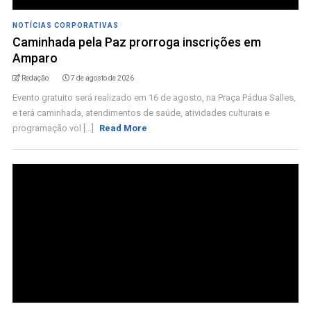
NOTÍCIAS CORPORATIVAS
Caminhada pela Paz prorroga inscrições em
Amparo
Redação
7 de agosto de 2026
Evento gratuito será realizado em 16 de agosto, na Praça Pádua Salles,
e terá caminhada, atendimentos de saúde, atividades culturais e
programação vol [...]
Read More