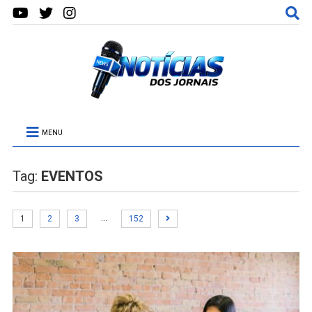
MENU
Tag:
EVENTOS
…
1
2
3
152