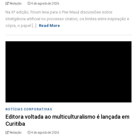
Redação
4 de agosto de 2026
Na 6ª edição, fórum leva para o Pier Mauá discussões sobre
inteligência artificial no processo criativo, os limites entre inspiração e
cópia, o papel [...]
Read More
NOTÍCIAS CORPORATIVAS
Editora voltada ao multiculturalismo é lançada em
Curitiba
Redação
4 de agosto de 2026