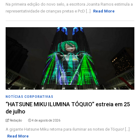
Na primeira edição do novo selo, a escritora Joanita Ramos estimula a
representatividade de crianças pretas e PcD [...]
Read More
NOTÍCIAS CORPORATIVAS
“HATSUNE MIKU ILUMINA TÓQUIO” estreia em 25
de julho
Redação
4 de agosto de 2026
A gigante Hatsune Miku retorna para iluminar as noites de Tóquio! [...]
Read More