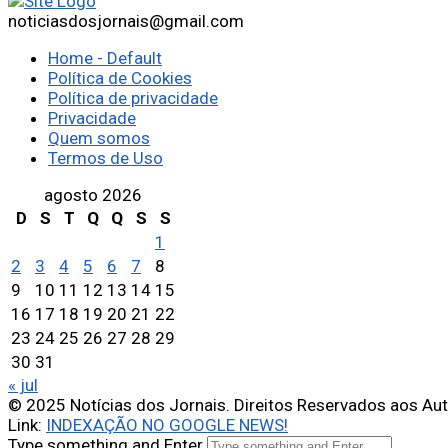
noticiasdosjornais@gmail.com
Home - Default
Política de Cookies
Política de privacidade
Privacidade
Quem somos
Termos de Uso
agosto 2026
D
S
T
Q
Q
S
S
1
2
3
4
5
6
7
8
9
10
11
12
13
14
15
16
17
18
19
20
21
22
23
24
25
26
27
28
29
30
31
« jul
© 2025 Notícias dos Jornais. Direitos Reservados aos Au
Link:
INDEXAÇÃO NO GOOGLE NEWS!
Type something and Enter