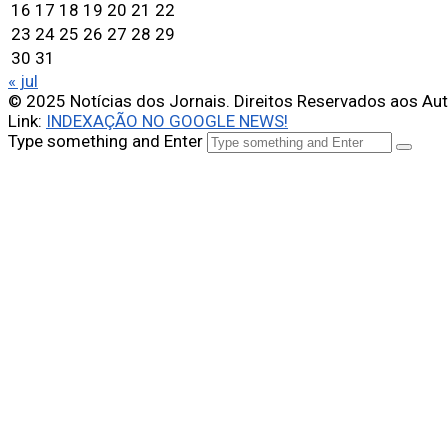
16
17
18
19
20
21
22
23
24
25
26
27
28
29
30
31
« jul
© 2025 Notícias dos Jornais. Direitos Reservados aos Au
Link:
INDEXAÇÃO NO GOOGLE NEWS!
Type something and Enter