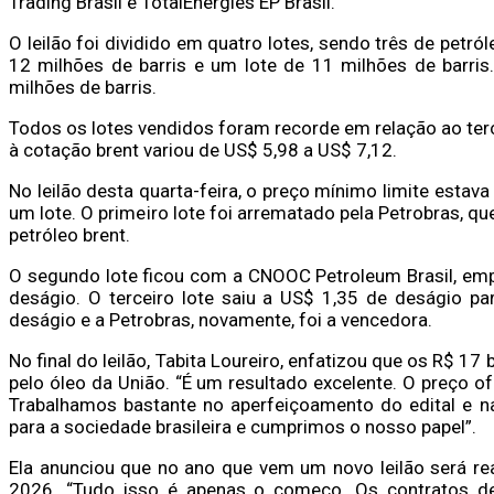
Trading Brasil e TotalEnergies EP Brasil.
O leilão foi dividido em quatro lotes, sendo três de petr
12 milhões de barris e um lote de 11 milhões de barris
milhões de barris.
Todos os lotes vendidos foram recorde em relação ao terc
à cotação brent variou de US$ 5,98 a US$ 7,12.
No leilão desta quarta-feira, o preço mínimo limite estav
um lote. O primeiro lote foi arrematado pela Petrobras, 
petróleo brent.
O segundo lote ficou com a CNOOC Petroleum Brasil, emp
deságio. O terceiro lote saiu a US$ 1,35 de deságio pa
deságio e a Petrobras, novamente, foi a vencedora.
No final do leilão, Tabita Loureiro, enfatizou que os R$ 17 
pelo óleo da União. “É um resultado excelente. O preço o
Trabalhamos bastante no aperfeiçoamento do edital e na
para a sociedade brasileira e cumprimos o nosso papel”.
Ela anunciou que no ano que vem um novo leilão será re
2026. “Tudo isso é apenas o começo. Os contratos de 