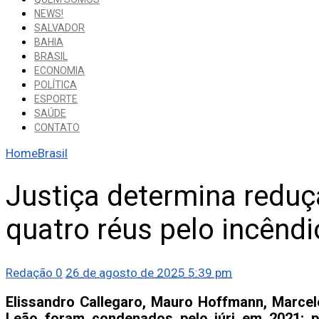
NEWS!
SALVADOR
BAHIA
BRASIL
ECONOMIA
POLÍTICA
ESPORTE
SAÚDE
CONTATO
Home
Brasil
Justiça determina redu
quatro réus pelo incêndi
Redação
0
26 de agosto de 2025 5:39 pm
Elissandro Callegaro, Mauro Hoffmann, Marcel
Leão foram condenados pelo júri em 2021; 