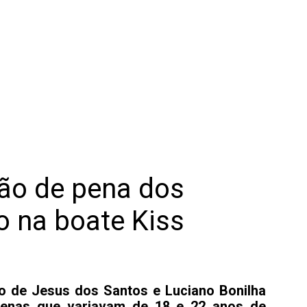
ção de pena dos
o na boate Kiss
o de Jesus dos Santos e Luciano Bonilha
penas que variavam de 18 e 22 anos de