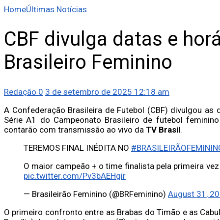
Home
Últimas Notícias
CBF divulga datas e hor
Brasileiro Feminino
Redação
0
3 de setembro de 2025 12:18 am
A Confederação Brasileira de Futebol (CBF) divulgou as d
Série A1 do Campeonato Brasileiro de futebol feminino 
contarão com transmissão ao vivo da
TV Brasil
.
TEREMOS FINAL INÉDITA NO
#BRASILEIRÃOFEMININ
O maior campeão + o time finalista pela primeira ve
pic.twitter.com/Pv3bAEHgir
— Brasileirão Feminino (@BRFeminino)
August 31, 2
O primeiro confronto entre as Brabas do Timão e as Cabul