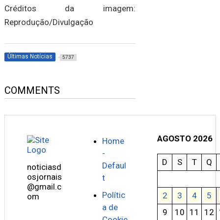
Créditos da imagem:
Reprodução/Divulgação
Últimas Notícias
5737
COMMENTS
AGOSTO 2026
Home
-
D
S
T
Q
Defaul
noticiasd
osjornais
t
@gmail.c
Polític
2
3
4
5
om
a de
9
10
11
12
Cookie