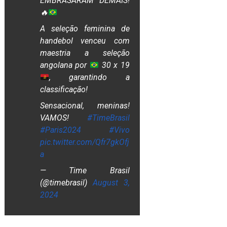
EMBRASARAM DEMAIS!
🔥
A seleção feminina de
handebol venceu com
maestria a seleção
angolana por
30 x 19
, garantindo a
classificação!
Sensacional, meninas!
VAMOS!
#TimeBrasil
#Paris2024
#Vivo
pic.twitter.com/Qfr7gkOfj
a
— Time Brasil
(@timebrasil)
August 3,
2024