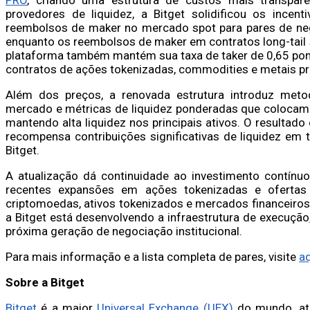
provedores de liquidez, a Bitget solidificou os incen
reembolsos de maker no mercado spot para pares de neg
enquanto os reembolsos de maker em contratos long-tail 
plataforma também mantém sua taxa de taker de 0,65 ponto
contratos de ações tokenizadas, commodities e metais pr
Além dos preços, a renovada estrutura introduz metod
mercado e métricas de liquidez ponderadas que colocam
mantendo alta liquidez nos principais ativos. O resultado
recompensa contribuições significativas de liquidez em
Bitget.
A atualização dá continuidade ao investimento contínuo 
recentes expansões em ações tokenizadas e ofertas
criptomoedas, ativos tokenizados e mercados financeiros
a Bitget está desenvolvendo a infraestrutura de execução,
próxima geração de negociação institucional.
Para mais informação e a lista completa de pares, visite
aq
Sobre a Bitget
Bitget
é a maior
Universal Exchange (UEX)
do mundo, at