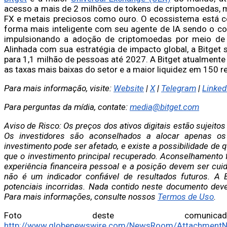
acesso a mais de 2 milhões de tokens de criptomoedas, 
FX e metais preciosos como ouro. O ecossistema está c
forma mais inteligente com seu agente de IA sendo o cop
impulsionando a adoção de criptomoedas por meio de
Alinhada com sua estratégia de impacto global, a Bitget 
para 1,1 milhão de pessoas até 2027. A Bitget atualmente
as taxas mais baixas do setor e a maior liquidez em 150 
Para mais informação, visite:
Website
|
X
|
Telegram
|
Linked
Para perguntas da mídia, contate:
media@bitget.com
Aviso de Risco: Os preços dos ativos digitais estão sujeitos
Os investidores são aconselhados a alocar apenas os
investimento pode ser afetado, e existe a possibilidade de 
que o investimento principal recuperado. Aconselhamento 
experiência financeira pessoal e a posição devem ser c
não é um indicador confiável de resultados futuros. A 
potenciais incorridas. Nada contido neste documento dev
Para mais informações, consulte nossos
Termos de Uso
.
Foto deste comunic
http://www.globenewswire.com/NewsRoom/Attachment