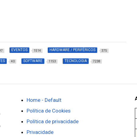
EVENTOS
HARDWARE / PERIFÉRICOS
97
1514
375
TES
SOFTWARE
TECNOLOGIA
40
1153
7238
Home - Default
Política de Cookies
Política de privacidade
Privacidade