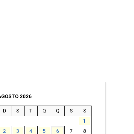
AGOSTO 2026
D
S
T
Q
Q
S
S
1
2
3
4
5
6
7
8