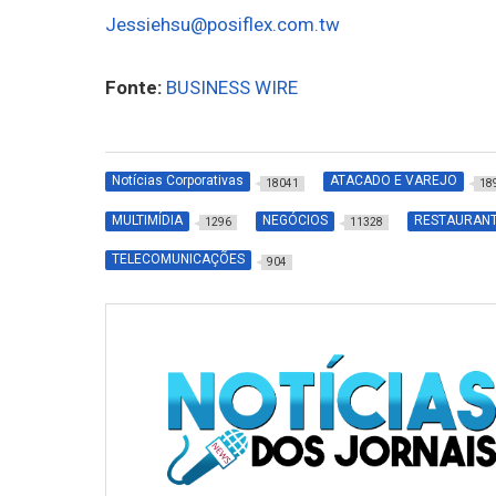
Jessiehsu@posiflex.com.tw
Fonte:
BUSINESS WIRE
Notícias Corporativas
ATACADO E VAREJO
18041
18
MULTIMÍDIA
NEGÓCIOS
RESTAURAN
1296
11328
TELECOMUNICAÇÕES
904