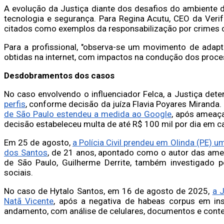
A evolução da Justiça diante dos desafios do ambiente 
tecnologia e segurança. Para Regina Acutu, CEO da Verif
citados como exemplos da responsabilização por crimes c
Para a profissional, "observa-se um movimento de adap
obtidas na internet, com impactos na condução dos proce
Desdobramentos dos casos
No caso envolvendo o influenciador Felca, a Justiça de
perfis
, conforme decisão da juíza Flavia Poyares Miranda.
de São Paulo estendeu a medida ao Google
, após ameaça
decisão estabeleceu multa de até R$ 100 mil por dia em 
Em 25 de agosto,
a Polícia Civil prendeu em Olinda (PE) 
dos Santos
, de 21 anos, apontado como o autor das ame
de São Paulo, Guilherme Derrite, também investigado po
sociais.
No caso de Hytalo Santos, em 16 de agosto de 2025,
a J
Natã Vicente
, após a negativa de habeas corpus em in
andamento, com análise de celulares, documentos e conte