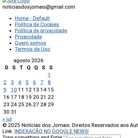
noticiasdosjornais@gmail.com
Home - Default
Política de Cookies
Política de privacidade
Privacidade
Quem somos
Termos de Uso
agosto 2026
D
S
T
Q
Q
S
S
1
2
3
4
5
6
7
8
9
10
11
12
13
14
15
16
17
18
19
20
21
22
23
24
25
26
27
28
29
30
31
« jul
© 2025 Notícias dos Jornais. Direitos Reservados aos Au
Link:
INDEXAÇÃO NO GOOGLE NEWS!
Type something and Enter