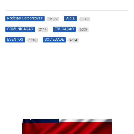
Notícias Corporativas
ARTE
18077
1170
COMUNICAÇÃO
EDUCAÇÃO
2147
2065
EVENTOS
SOCIEDADE
1515
4134