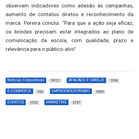
observam indicadores como adesão às campanhas,
aumento de contatos diretos e reconhecimento da
marca. Pereira conclui: “Para que a ação seja eficaz,
os brindes precisam estar integrados ao plano de
comunicação da escola, com qualidade, prazo e
relevância para o público-alvo”.
Notícias Corporativas
ATACADO E VAREJO
18121
1904
E-COMMERCE
EMPREENDEDORISMO
963
3960
EVENTOS
MARKETING
1520
2747