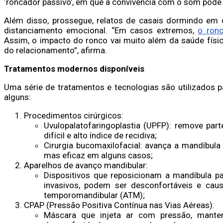
‘roncador passivo’, em que a convivência com o som pode 
Além disso, prossegue, relatos de casais dormindo em
distanciamento emocional. “Em casos extremos,
o ronc
Assim, o impacto do ronco vai muito além da saúde físi
do relacionamento”, afirma.
Tratamentos modernos disponíveis
Uma série de tratamentos e tecnologias são utilizados pa
alguns:
Procedimentos cirúrgicos:
Uvulopalatofaringoplastia (UPFP): remove par
difícil e alto índice de recidiva;
Cirurgia bucomaxilofacial: avança a mandíbula 
mas eficaz em alguns casos;
Aparelhos de avanço mandibular:
Dispositivos que reposicionam a mandíbula 
invasivos, podem ser desconfortáveis e caus
temporomandibular (ATM);
CPAP (Pressão Positiva Contínua nas Vias Aéreas):
Máscara que injeta ar com pressão, mante