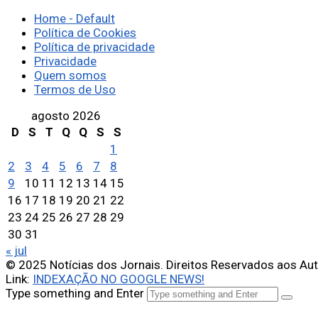
Home - Default
Política de Cookies
Política de privacidade
Privacidade
Quem somos
Termos de Uso
agosto 2026
D
S
T
Q
Q
S
S
1
2
3
4
5
6
7
8
9
10
11
12
13
14
15
16
17
18
19
20
21
22
23
24
25
26
27
28
29
30
31
« jul
© 2025 Notícias dos Jornais. Direitos Reservados aos Au
Link:
INDEXAÇÃO NO GOOGLE NEWS!
Type something and Enter