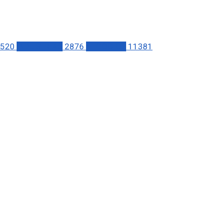
520
INDÚSTRIAS
2876
NEGÓCIOS
11381