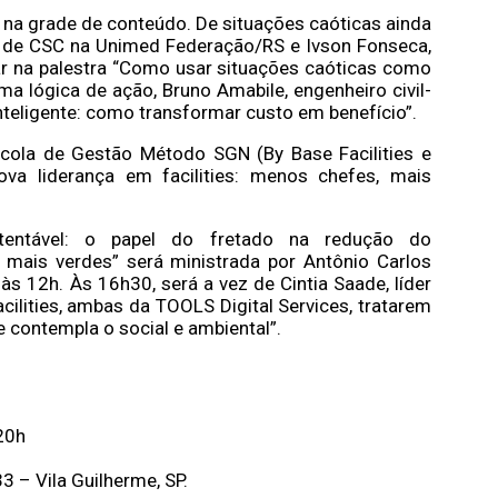
na grade de conteúdo. De situações caóticas ainda
te de CSC na Unimed Federação/RS e Ivson Fonseca,
r na palestra “Como usar situações caóticas como
a lógica de ação, Bruno Amabile, engenheiro civil-
Inteligente: como transformar custo em benefício”.
Escola de Gestão Método SGN (By Base Facilities e
ova liderança em facilities: menos chefes, mais
stentável: o papel do fretado na redução do
ais verdes” será ministrada por Antônio Carlos
s 12h. Às 16h30, será a vez de Cintia Saade, líder
acilities, ambas da TOOLS Digital Services, tratarem
 contempla o social e ambiental”.
20h
3 – Vila Guilherme, SP.