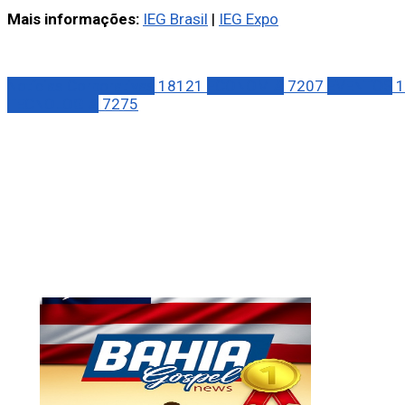
Mais informações:
IEG Brasil
|
IEG Expo
Notícias Corporativas
18121
ECONOMIA
7207
EVENTOS
1
TECNOLOGIA
7275