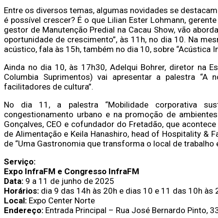
Entre os diversos temas, algumas novidades se destacam 
é possível crescer? É o que Lilian Ester Lohmann, geren
gestor de Manutenção Predial na Cacau Show, vão aborda
oportunidade de crescimento”, às 11h, no dia 10. Na mesm
acústico, fala às 15h, também no dia 10, sobre “Acústica 
Ainda no dia 10, às 17h30, Adelqui Bohrer, diretor na 
Columbia Suprimentos) vai apresentar a palestra “A n
facilitadores de cultura”.
No dia 11, a palestra “Mobilidade corporativa su
congestionamento urbano e na promoção de ambientes m
Gonçalves, CEO e cofundador do Fretadão, que acontece à
de Alimentação e Keila Hanashiro, head of Hospitality & F
de “Uma Gastronomia que transforma o local de trabalho e
Serviço:
Expo InfraFM e Congresso InfraFM
Data:
9 a 11 de junho de 2025
Horários:
dia 9 das 14h às 20h e dias 10 e 11 das 10h às 
Local:
Expo Center Norte
Endereço:
Entrada Principal – Rua José Bernardo Pinto, 33