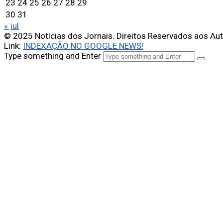
23
24
25
26
27
28
29
30
31
« jul
© 2025 Notícias dos Jornais. Direitos Reservados aos Au
Link:
INDEXAÇÃO NO GOOGLE NEWS!
Type something and Enter