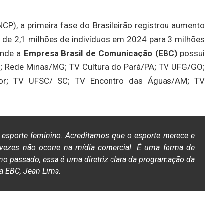
P), a primeira fase do Brasileirão registrou aumento
 de 2,1 milhões de indivíduos em 2024 para 3 milhões
onde a
Empresa Brasil de Comunicação (EBC)
possui
F
; Rede Minas/MG; TV Cultura do Pará/PA; TV UFG/GO;
dor; TV UFSC/ SC; TV Encontro das Águas/AM; TV
o esporte feminino. Acreditamos que o esporte merece e
 vezes não ocorre na mídia comercial. É uma forma de
ano passado, essa é uma diretriz clara da programação da
da EBC, Jean Lima.