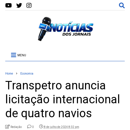
MENU
Home
Economia
Transpetro anuncia
licitação internacional
de quatro navios
Redação
0
8 de julho de 2024 8:32 pm