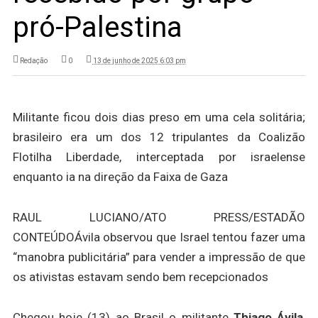
pró-Palestina
Redação
0
13 de junho de 2025 6:03 pm
Militante ficou dois dias preso em uma cela solitária;
brasileiro era um dos 12 tripulantes da Coalizão
Flotilha Liberdade, interceptada por israelense
enquanto ia na direção da Faixa de Gaza
RAUL LUCIANO/ATO PRESS/ESTADÃO
CONTEÚDO
Ávila observou que Israel tentou fazer uma
“manobra publicitária” para vender a impressão de que
os ativistas estavam sendo bem recepcionados
Chegou hoje (13) ao Brasil o militante
Thiago Ávila
,