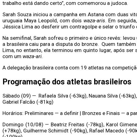
trabalho está dando certo”, com comemorou a judoca.
Sarah Souza iniciou a campanha em Astana com duas vitór
uruguaia Maya Leopold, com dois
waza-aris
. Em seguida
Jéssica Lima ao desferir um contragolpe e selar o triunf
Na semifinal, Sarah sofreu o primeiro e único revés: levo
a brasileira caiu para a disputa do bronze. Quem também
Lima, no entanto, ela terminou em quinto lugar, após se
com um
waza-ari.
A delegação brasileira conta com 19 atletas na competiçã
Programação dos atletas brasileiros
Sábado (09) — Rafaela Silva (-63kg), Nauana Silva (-63kg),
Gabriel Falcão (-81kg)
Horários: Preliminares — a definir | Bronzes e Finais — a pa
Domingo (10/08) — Beatriz Freitas (-78kg), Karol Gimene
(+78kg), Guilherme Schimidt (-90kg), Rafael Macedo (-90k
(-100kg)