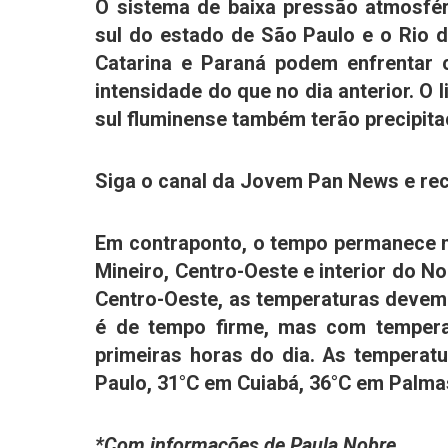
O sistema de baixa pressão atmosfé
sul do estado de São Paulo e o
Rio d
Catarina
e
Paraná
podem enfrentar c
intensidade do que no dia anterior. O l
sul fluminense também terão precipita
Siga o canal da Jovem Pan News e rec
Em contraponto, o tempo permanece ma
Mineiro, Centro-Oeste e interior do N
Centro-Oeste, as temperaturas devem 
é de tempo firme, mas com temperat
primeiras horas do dia. As tempera
Paulo, 31°C em Cuiabá, 36°C em Palma
*Com informações de Paula Nobre