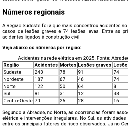
Números regionais
A Região Sudeste foi a que mais concentrou acidentes no
casos de lesões graves e 74 lesões leves. Entre as pr
acidentes ligados à construção civil.
Veja abaixo os números por região:
Acidentes na rede elétrica em 2025. Fonte: Abrade
Região
Acidentes
Mortes
Lesões graves
Lesõe
Sudeste
243
78
91
74
Nordeste
187
67
46
74
Norte
122
50
64
8
Sul
81
31
12
38
Centro-Oeste
70
26
28
16
Segundo a Abradee, no Norte, as ocorrências foram assoc
elétrica e intervenções irregulares. No Sul, as ativida
entre os principais fatores de risco observados. Já no Ce