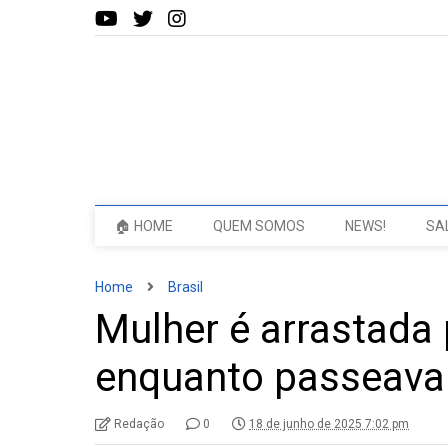
🏠 HOME
QUEM SOMOS
NEWS!
SA
Home
Brasil
Mulher é arrastada 
enquanto passeava
Redação
0
18 de junho de 2025 7:02 pm