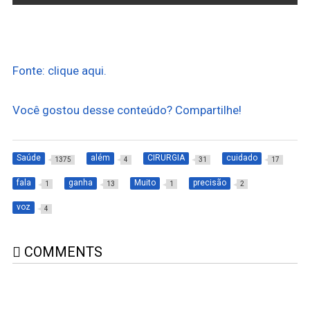
Fonte: clique aqui.
Você gostou desse conteúdo? Compartilhe!
Saúde
além
CIRURGIA
cuidado
1375
4
31
17
fala
ganha
Muito
precisão
1
13
1
2
voz
4
COMMENTS