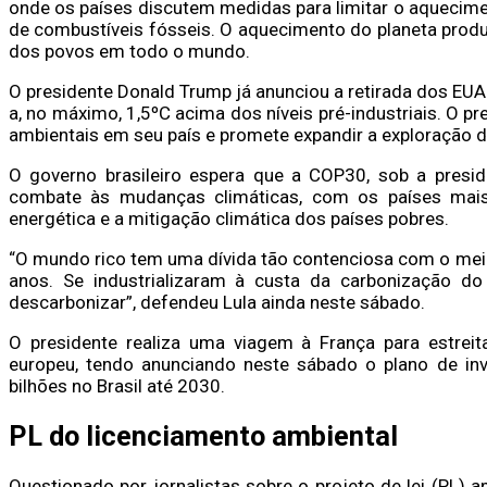
onde os países discutem medidas para limitar o aquecimen
de combustíveis fósseis. O aquecimento do planeta prod
dos povos em todo o mundo.
O presidente Donald Trump já anunciou a retirada dos EUA
a, no máximo, 1,5ºC acima dos níveis pré-industriais. O 
ambientais em seu país e promete expandir a exploração d
O governo brasileiro espera que a COP30, sob a presidê
combate às mudanças climáticas, com os países mais 
energética e a mitigação climática dos países pobres.
“O mundo rico tem uma dívida tão contenciosa com o meio
anos. Se industrializaram à custa da carbonização d
descarbonizar”, defendeu Lula ainda neste sábado.
O presidente realiza uma viagem à França para estreit
europeu, tendo anunciando neste sábado o plano de in
bilhões no Brasil até 2030.
PL do licenciamento ambiental
Questionado por jornalistas sobre o projeto de lei (PL) 