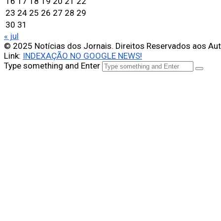
16
17
18
19
20
21
22
23
24
25
26
27
28
29
30
31
« jul
© 2025 Notícias dos Jornais. Direitos Reservados aos Au
Link:
INDEXAÇÃO NO GOOGLE NEWS!
Type something and Enter