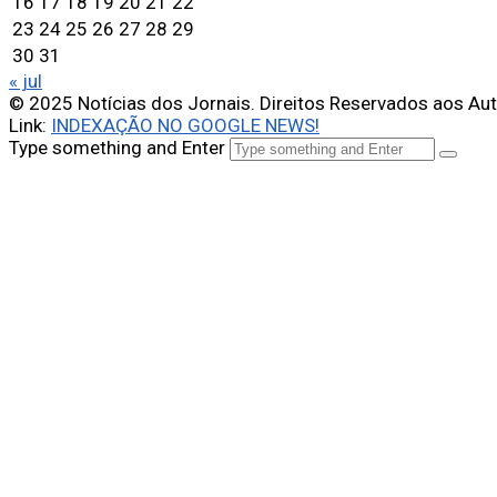
16
17
18
19
20
21
22
23
24
25
26
27
28
29
30
31
« jul
© 2025 Notícias dos Jornais. Direitos Reservados aos Au
Link:
INDEXAÇÃO NO GOOGLE NEWS!
Type something and Enter