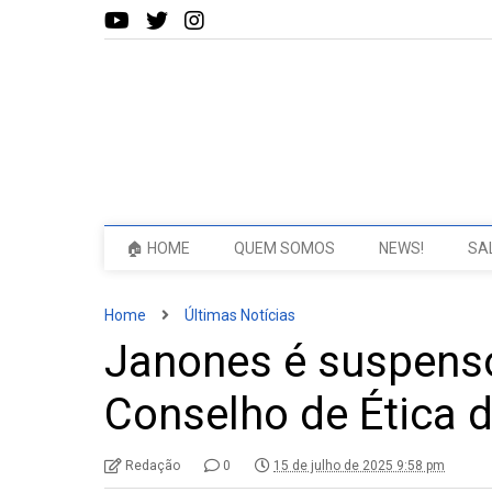
🏠 HOME
QUEM SOMOS
NEWS!
SA
Home
Últimas Notícias
Janones é suspens
Conselho de Ética 
Redação
0
15 de julho de 2025 9:58 pm