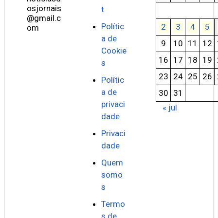
osjornais
t
@gmail.c
Polític
2
3
4
5
om
a de
9
10
11
12
Cookie
16
17
18
19
s
23
24
25
26
Polític
a de
30
31
privaci
« jul
dade
Privaci
dade
Quem
somo
s
Termo
s de