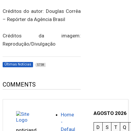
Créditos do autor: Douglas Corrêa
– Repórter da Agência Brasil
Créditos da imagem:
Reprodução/Divulgação
Últimas Notícias
5738
COMMENTS
AGOSTO 2026
Home
-
D
S
T
Q
Defaul
noticiasd