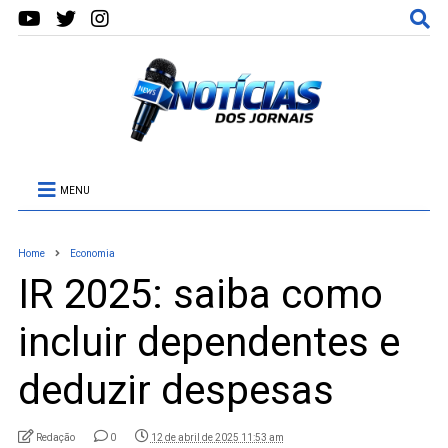
MENU
Home
Economia
IR 2025: saiba como
incluir dependentes e
deduzir despesas
Redação
0
12 de abril de 2025 11:53 am