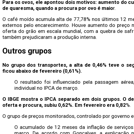
Para os ovos, ele apontou dois motivos: aumento do cu
de quaresma, quando a procura por ovo é maio
r.
O café moído acumula alta de 77,78% nos últimos 12 mes
externos pelo encarecimento. Houve aumento do preço n
oferta do grão em escala mundial, com a quebra de safra
também prejudicaram a produção interna.
Outros grupos
No grupo dos transportes, a alta de 0,46% teve o se
ficou abaixo de fevereiro (0,61%).
O resultado foi influenciado pela passagem aérea
individual no IPCA de março.
O IBGE mostra o IPCA separado em dois grupos. O de 
oferta e procura, subiu 0,62%. Em fevereiro era 0,82
%.
O grupo de preços monitorados, controlado por governo e
O acumulado de 12 meses da inflação de serviços
março. De acordo com Gonçalves, a explicação 