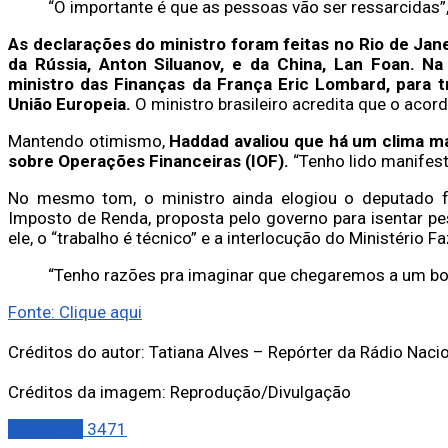
“O importante é que as pessoas vão ser ressarcidas”
As declarações do ministro foram feitas no Rio de Jan
da Rússia, Anton Siluanov, e da China, Lan Foan. 
ministro das Finanças da França Eric Lombard, para t
União Europeia.
O ministro brasileiro acredita que o acord
Mantendo otimismo,
Haddad avaliou que há um clima ma
sobre Operações Financeiras (IOF).
“Tenho lido manifest
No mesmo tom, o ministro ainda elogiou o deputado fed
Imposto de Renda, proposta pelo governo para isentar p
ele, o “trabalho é técnico” e a interlocução do Ministério 
“Tenho razões pra imaginar que chegaremos a um bo
Fonte: Clique aqui
Créditos do autor: Tatiana Alves – Repórter da Rádio Naci
Créditos da imagem: Reprodução/Divulgação
Economia
3471