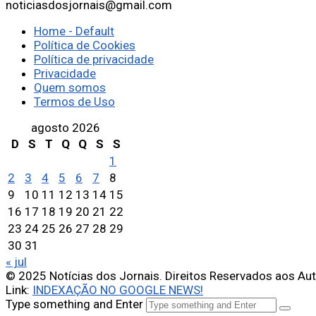
noticiasdosjornais@gmail.com
Home - Default
Política de Cookies
Política de privacidade
Privacidade
Quem somos
Termos de Uso
agosto 2026
D
S
T
Q
Q
S
S
1
2
3
4
5
6
7
8
9
10
11
12
13
14
15
16
17
18
19
20
21
22
23
24
25
26
27
28
29
30
31
« jul
© 2025 Notícias dos Jornais. Direitos Reservados aos Au
Link:
INDEXAÇÃO NO GOOGLE NEWS!
Type something and Enter