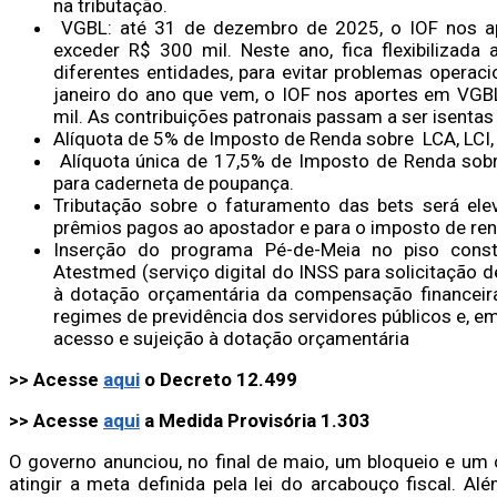
na tributação.
VGBL: até 31 de dezembro de 2025, o IOF nos apo
exceder R$ 300 mil. Neste ano, fica flexibilizada
diferentes entidades, para evitar problemas operaci
janeiro do ano que vem, o IOF nos aportes em VGBL
mil. As contribuições patronais passam a ser isentas
Alíquota de 5% de Imposto de Renda sobre LCA, LCI, 
Alíquota única de 17,5% de Imposto de Renda sob
para caderneta de poupança.
Tributação sobre o faturamento das bets será e
prêmios pagos ao apostador e para o imposto de re
Inserção do programa Pé-de-Meia no piso const
Atestmed (serviço digital do INSS para solicitação d
à dotação orçamentária da compensação financeira
regimes de previdência dos servidores públicos e, em
acesso e sujeição à dotação orçamentária
>> Acesse
aqui
o Decreto 12.499
>> Acesse
aqui
a Medida Provisória 1.303
O governo anunciou, no final de maio, um bloqueio e um
atingir a meta definida pela lei do arcabouço fiscal. A