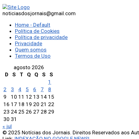
noticiasdosjornais@gmail.com
Home - Default
Política de Cookies
Política de privacidade
Privacidade
Quem somos
Termos de Uso
agosto 2026
D
S
T
Q
Q
S
S
1
2
3
4
5
6
7
8
9
10
11
12
13
14
15
16
17
18
19
20
21
22
23
24
25
26
27
28
29
30
31
« jul
© 2025 Notícias dos Jornais. Direitos Reservados aos Au
Link:
INDEXAÇÃO NO GOOGLE NEWS!