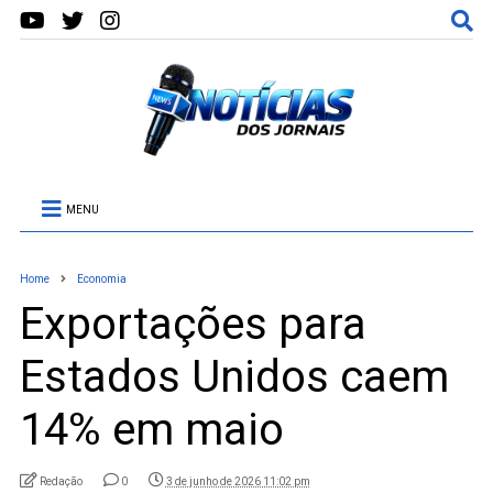
MENU
Home
Economia
Exportações para
Estados Unidos caem
14% em maio
Redação
0
3 de junho de 2026 11:02 pm