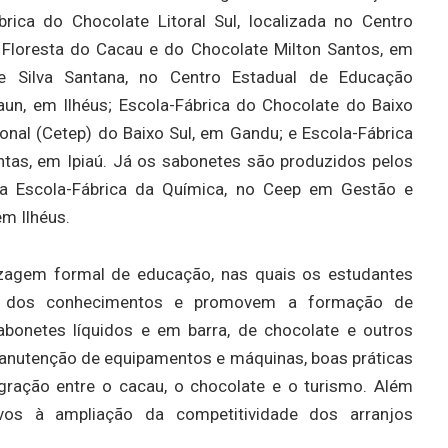
brica do Chocolate Litoral Sul, localizada no Centro
 Floresta do Cacau e do Chocolate Milton Santos, em
ze Silva Santana, no Centro Estadual de Educação
aun, em Ilhéus; Escola-Fábrica do Chocolate do Baixo
ional (Cetep) do Baixo Sul, em Gandu; e Escola-Fábrica
tas, em Ipiaú. Já os sabonetes são produzidos pelos
da Escola-Fábrica da Química, no Ceep em Gestão e
em Ilhéus.
izagem formal de educação, nas quais os estudantes
ca dos conhecimentos e promovem a formação de
bonetes líquidos e em barra, de chocolate e outros
 manutenção de equipamentos e máquinas, boas práticas
egração entre o cacau, o chocolate e o turismo. Além
ivos à ampliação da competitividade dos arranjos