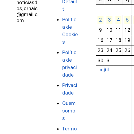
Defaul
noticiasd
osjornais
t
@gmail.c
Polític
2
3
4
5
om
a de
9
10
11
12
Cookie
16
17
18
19
s
23
24
25
26
Polític
a de
30
31
privaci
« jul
dade
Privaci
dade
Quem
somo
s
Termo