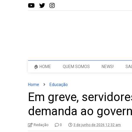
🏠 HOME
QUEM SOMOS
NEWS!
SA
Home
Educação
Em greve, servidor
demanda ao govern
Redação
0
3 de junho de 2026 12:32 am