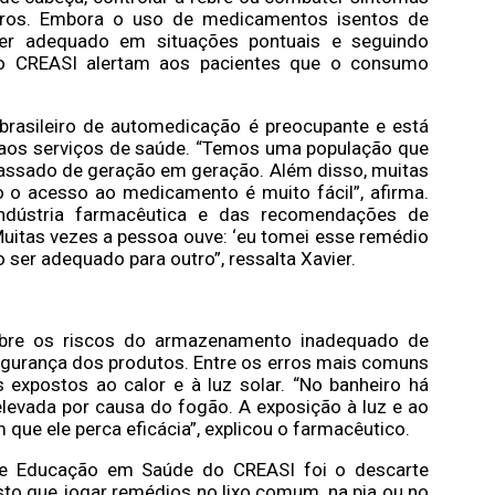
iros. Embora o uso de medicamentos isentos de
ser adequado em situações pontuais e seguindo
do CREASI alertam aos pacientes que o consumo
 brasileiro de automedicação é preocupante e está
so aos serviços de saúde. “Temos uma população que
assado de geração em geração. Além disso, muitas
 o acesso ao medicamento é muito fácil”, afirma.
indústria farmacêutica e das recomendações de
Muitas vezes a pessoa ouve: ‘eu tomei esse remédio
 ser adequado para outro”, ressalta Xavier.
bre os riscos do armazenamento inadequado de
gurança dos produtos. Entre os erros mais comuns
 expostos ao calor e à luz solar. “No banheiro há
levada por causa do fogão. A exposição à luz e ao
ue ele perca eficácia”, explicou o farmacêutico.
de Educação em Saúde do CREASI foi o descarte
o que jogar remédios no lixo comum, na pia ou no