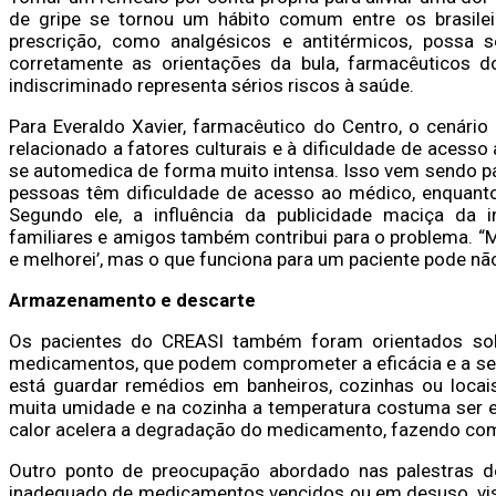
de gripe se tornou um hábito comum entre os brasile
prescrição, como analgésicos e antitérmicos, possa 
corretamente as orientações da bula, farmacêuticos 
indiscriminado representa sérios riscos à saúde.
Para Everaldo Xavier, farmacêutico do Centro, o cenário
relacionado a fatores culturais e à dificuldade de aces
se automedica de forma muito intensa. Isso vem sendo p
pessoas têm dificuldade de acesso ao médico, enquanto
Segundo ele, a influência da publicidade maciça da 
familiares e amigos também contribui para o problema. “
e melhorei’, mas o que funciona para um paciente pode não
Armazenamento e descarte
Os pacientes do CREASI também foram orientados so
medicamentos, que podem comprometer a eficácia e a se
está guardar remédios em banheiros, cozinhas ou locais
muita umidade e na cozinha a temperatura costuma ser e
calor acelera a degradação do medicamento, fazendo com q
Outro ponto de preocupação abordado nas palestras 
inadequado de medicamentos vencidos ou em desuso, vist