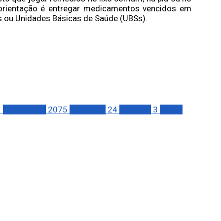
 orientação é entregar medicamentos vencidos em
as ou Unidades Básicas de Saúde (UBSs).
1
EDUCAÇÃO
2075
pacientes
24
Racional
3
saúde