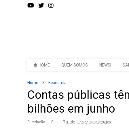
🏠 HOME
QUEM SOMOS
NEWS!
SA
Home
Economia
Contas públicas têm
bilhões em junho
Redação
0
31 de julho de 2025 3:26 pm