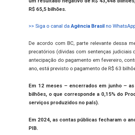
um resultado negativo de R$ 43,448 bilhões
R$ 65,5 bilhões.
>> Siga o canal da
Agência Brasil
no WhatsAp
De acordo com BC, parte relevante dessa me
precatórios (dívidas com sentenças judiciais 
antecipação do pagamento em fevereiro, contri
ano, está previsto o pagamento de R$ 63 bilh
Em 12 meses – encerrados em junho – as 
bilhões, o que corresponde a 0,15% do Pro
serviços produzidos no país).
Em 2024, as contas públicas fecharam o ano
PIB.