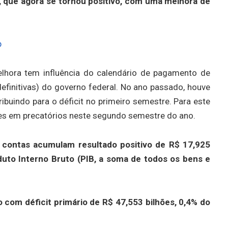
, que agora se tornou positivo, com uma melhora de
p
lhora tem influência do calendário de pagamento de
definitivas) do governo federal. No ano passado, houve
buindo para o déficit no primeiro semestre. Para este
ões em precatórios neste segundo semestre do ano.
contas acumulam resultado positivo de R$ 17,925
duto Interno Bruto (PIB, a soma de todos os bens e
 com déficit primário de R$ 47,553 bilhões, 0,4% do