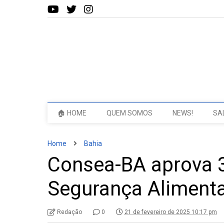
🏠 HOME
QUEM SOMOS
NEWS!
SA
Home
Bahia
Consea-BA aprova 3
Segurança Alimentar
Redação
0
21 de fevereiro de 2025 10:17 pm