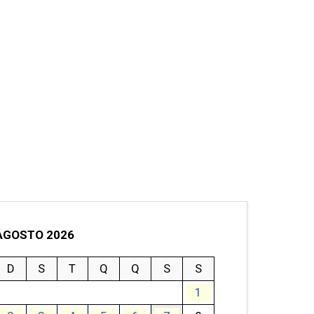
AGOSTO 2026
D
S
T
Q
Q
S
S
1