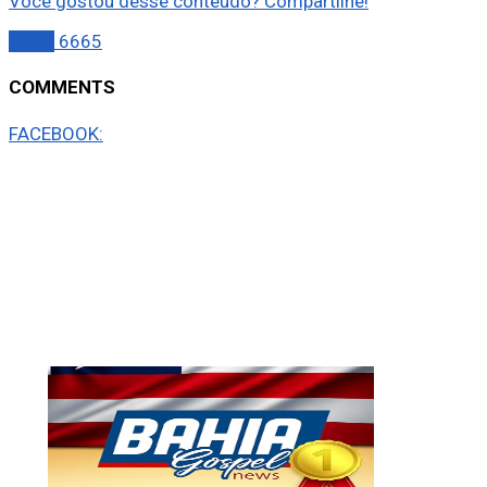
Você gostou desse conteúdo? Compartilhe!
Brasil
6665
COMMENTS
FACEBOOK: