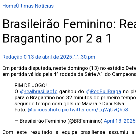
Home
Últimas Notícias
Brasileirão Feminino: Rea
Bragantino por 2 a 1
Redação
0
13 de abril de 2025 11:30 pm
Em partida disputada, neste domingo (13) no estádio Defelê
em partida válida pela 4ª rodada da Série A1 do Campeonat
FIM DE JOGO!
O
@realbrasiliaofc
ganhou do
@RedBullBraga
no pla
para o Bragantino nos 32 minutos do primeiro tempo,
segundo tempo com gols de Maiara e Dani Silva.
Foto:
@juliocsphoto
pic.twitter.com/LqWjUvQhc8
— Brasileirão Feminino (@BRFeminino)
April 13, 2025
Com este resultado a equipe brasiliense assumiu a