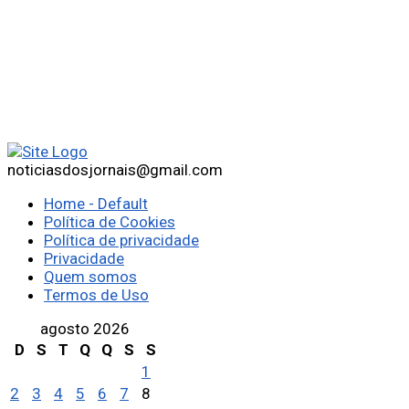
noticiasdosjornais@gmail.com
Home - Default
Política de Cookies
Política de privacidade
Privacidade
Quem somos
Termos de Uso
agosto 2026
D
S
T
Q
Q
S
S
1
2
3
4
5
6
7
8