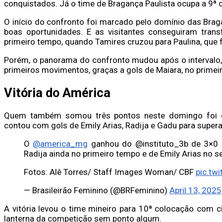
conquistados. Já o time de Bragança Paulista ocupa a 9ª
O início do confronto foi marcado pelo domínio das Brag
boas oportunidades. E as visitantes conseguiram tra
primeiro tempo, quando Tamires cruzou para Paulina, que 
Porém, o panorama do confronto mudou após o intervalo, 
primeiros movimentos, graças a gols de Maiara, no primeiro
Vitória do América
Quem também somou três pontos neste domingo foi o
contou com gols de Emily Arias, Radija e Gadu para supera
O
@america_mg
ganhou do @instituto_3b de 3×0 
Radija ainda no primeiro tempo e de Emily Arias no 
Fotos: Alê Torres/ Staff Images Woman/ CBF
pic.tw
— Brasileirão Feminino (@BRFeminino)
April 13, 2025
A vitória levou o time mineiro para 10ª colocação com
lanterna da competição sem ponto algum.