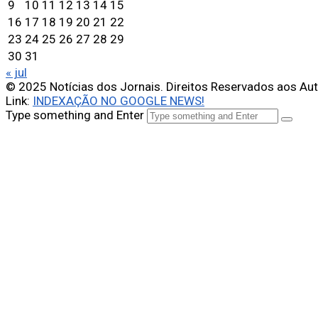
9
10
11
12
13
14
15
16
17
18
19
20
21
22
23
24
25
26
27
28
29
30
31
« jul
© 2025 Notícias dos Jornais. Direitos Reservados aos Au
Link:
INDEXAÇÃO NO GOOGLE NEWS!
Type something and Enter