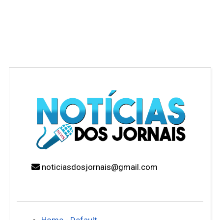
noticiasdosjornais@gmail.com
Home - Default