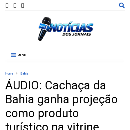
MENU
Home
Bahia
ÁUDIO: Cachaça da
Bahia ganha projeção
como produto
turístico na vitrine