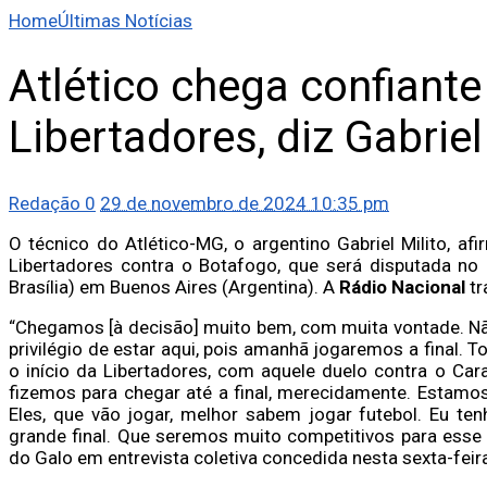
Home
Últimas Notícias
Atlético chega confiante 
Libertadores, diz Gabriel
Redação
0
29 de novembro de 2024 10:35 pm
O técnico do Atlético-MG, o argentino Gabriel Milito, a
Libertadores contra o Botafogo, que será disputada no 
Brasília) em Buenos Aires (Argentina). A
Rádio Nacional
tr
“Chegamos [à decisão] muito bem, com muita vontade. N
privilégio de estar aqui, pois amanhã jogaremos a final.
o início da Libertadores, com aquele duelo contra o C
fizemos para chegar até a final, merecidamente. Estamo
Eles, que vão jogar, melhor sabem jogar futebol. Eu te
grande final. Que seremos muito competitivos para esse
do Galo em entrevista coletiva concedida nesta sexta-feira