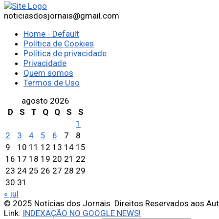
noticiasdosjornais@gmail.com
Home - Default
Política de Cookies
Política de privacidade
Privacidade
Quem somos
Termos de Uso
agosto 2026
D
S
T
Q
Q
S
S
1
2
3
4
5
6
7
8
9
10
11
12
13
14
15
16
17
18
19
20
21
22
23
24
25
26
27
28
29
30
31
« jul
© 2025 Notícias dos Jornais. Direitos Reservados aos Au
Link:
INDEXAÇÃO NO GOOGLE NEWS!