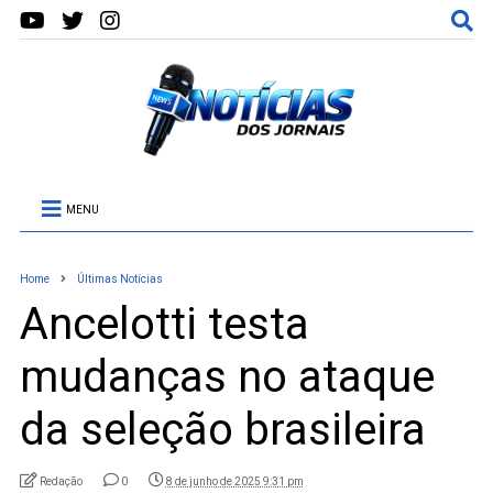
MENU
Home
Últimas Notícias
Ancelotti testa
mudanças no ataque
da seleção brasileira
Redação
0
8 de junho de 2025 9:31 pm