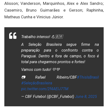
Alisson; Vanderson, Marquinhos, Alex e Alex Sandro;
Casemiro, Bruno Guimarães e Gerson; Raphinha,
Matheus Cunha e Vinicius Júnior.
Trabalho intenso! 💪🇧🇷
A Seleção Brasileira segue firme na
preparação para o confronto contra o
Paraguai. Dentro e fora de campo, o foco é
total para chegarmos prontos e fortes!
Vamos com tudo! 💛💚
📷Rafael Ribeiro/CBF
#ThisIsBrasil
#SeleçãoBrasileira
pic.twitter.com/2f4AElJ7TM
— CBF Futebol (@CBF_Futebol)
June 8, 2025